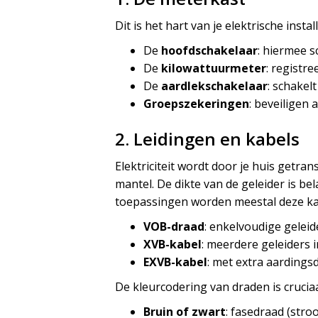
Dit is het hart van je elektrische install
De
hoofdschakelaar
: hiermee s
De
kilowattuurmeter
: registre
De
aardlekschakelaar
: schakel
Groepszekeringen
: beveiligen 
2. Leidingen en kabels
Elektriciteit wordt door je huis getra
mantel. De dikte van de geleider is b
toepassingen worden meestal deze ka
VOB-draad
: enkelvoudige geleid
XVB-kabel
: meerdere geleiders
EXVB-kabel
: met extra aardings
De kleurcodering van draden is cruciaa
Bruin of zwart
: fasedraad (str