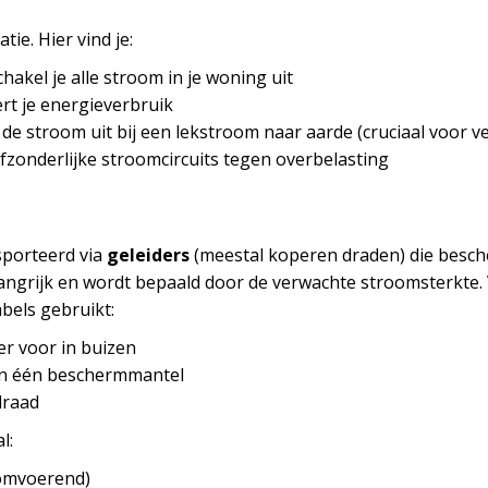
atie. Hier vind je:
chakel je alle stroom in je woning uit
ert je energieverbruik
t de stroom uit bij een lekstroom naar aarde (cruciaal voor ve
afzonderlijke stroomcircuits tegen overbelasting
nsporteerd via
geleiders
(meestal koperen draden) die besc
elangrijk en wordt bepaald door de verwachte stroomsterkte
bels gebruikt:
er voor in buizen
 in één beschermmantel
draad
l:
oomvoerend)