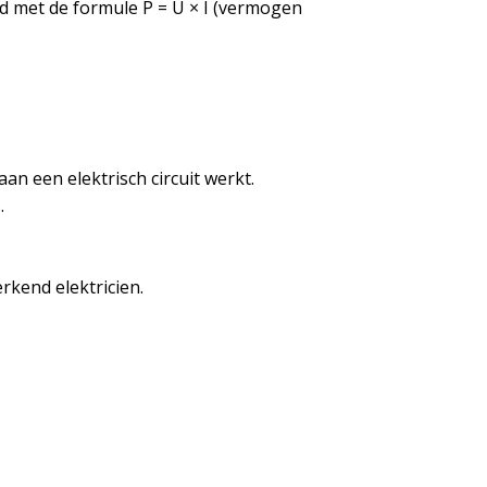
nd met de formule P = U × I (vermogen
an een elektrisch circuit werkt.
.
kend elektricien.