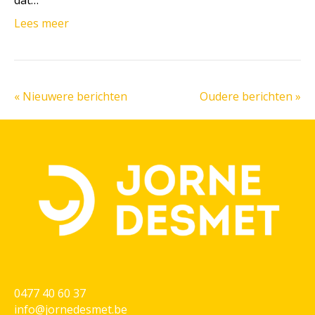
dat…
Lees meer
« Nieuwere berichten
Oudere berichten »
0477 40 60 37
info@jornedesmet.be