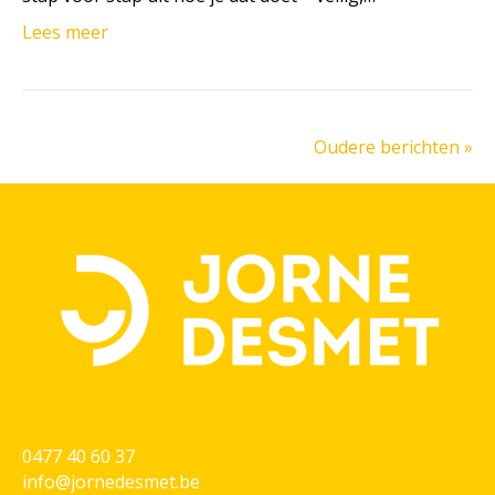
Lees meer
Oudere berichten »
0477 40 60 37
info@jornedesmet.be