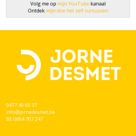
Volg me op
mijn YouTube
kanaal
Ontdek
mijn doe het zelf cursussen
0477 40 60 37
info@jornedesmet.be
BE 0664 707 247